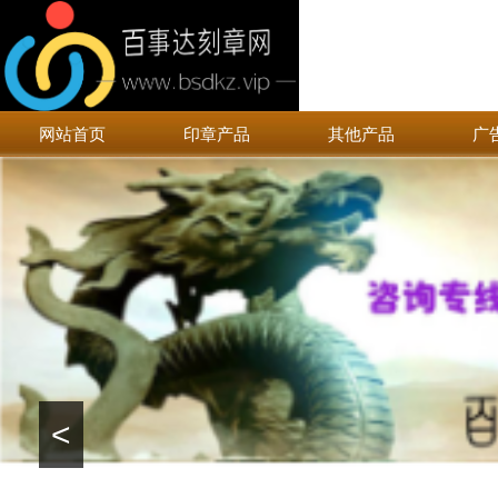
网站首页
印章产品
其他产品
广
<