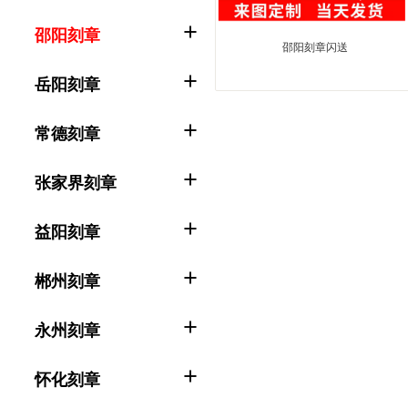
邵阳刻章
邵阳刻章闪送
岳阳刻章
常德刻章
张家界刻章
益阳刻章
郴州刻章
永州刻章
怀化刻章